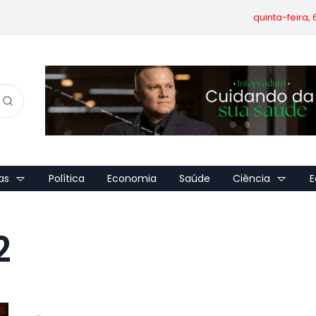
quinta-feira,
as
Política
Economia
Saúde
Ciência
E
2