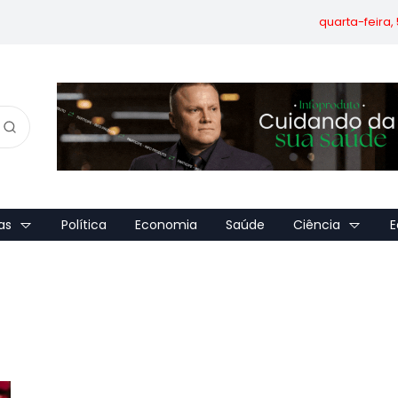
quarta-feira,
as
Política
Economia
Saúde
Ciência
E