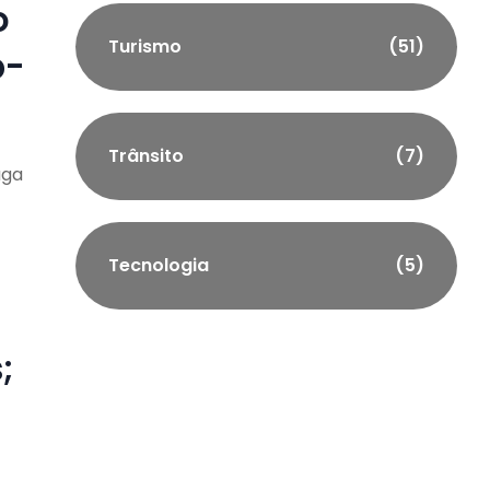
o
Turismo
(51)
b-
Trânsito
(7)
aga
Tecnologia
(5)
;