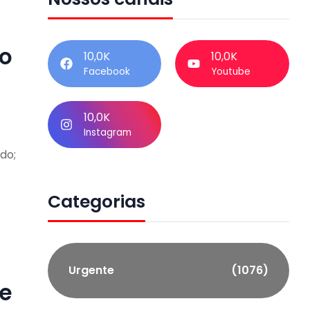
go
10,0K
10,0K
Facebook
Youtube
10,0K
Instagram
do;
Categorias
Urgente
(1076)
ce