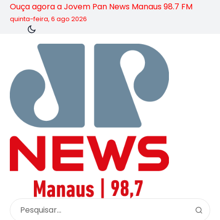
Ouça agora a Jovem Pan News Manaus 98.7 FM
quinta-feira, 6 ago 2026