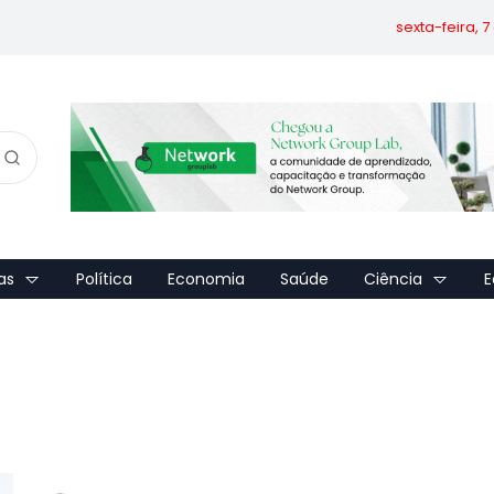
sexta-feira, 
as
Política
Economia
Saúde
Ciência
E