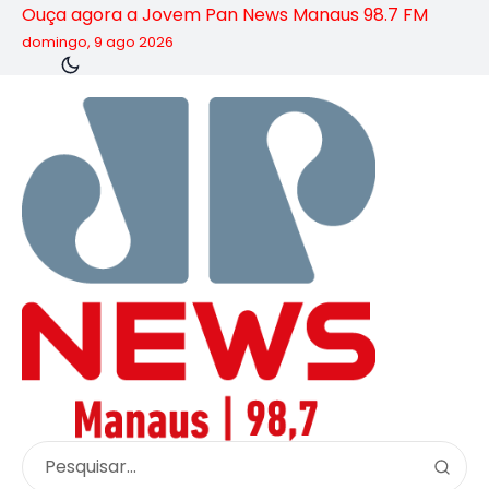
Ouça agora a Jovem Pan News Manaus 98.7 FM
domingo, 9 ago 2026