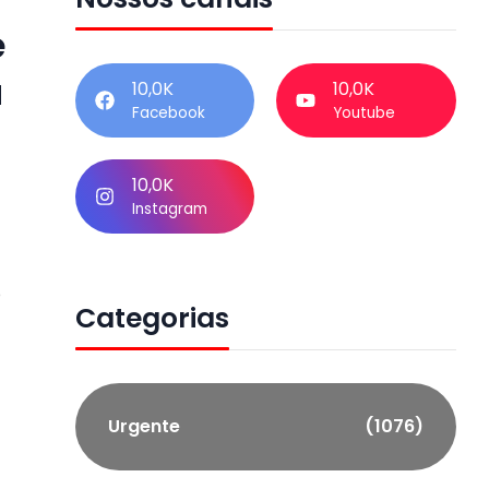
e
a
10,0K
10,0K
Facebook
Youtube
10,0K
Instagram
o
Categorias
Urgente
(1076)