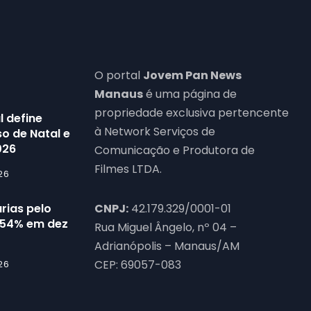
O portal
Jovem Pan News
Manaus
é uma página de
propriedade exclusiva pertencente
l define
à Network Serviços de
o de Natal e
026
Comunicação e Produtora de
Filmes LTDA.
26
rias pelo
CNPJ:
42.179.329/0001-01
54% em dez
Rua Miguel Ângelo, nº 04 –
Adrianópolis – Manaus/AM
CEP: 69057-083
26