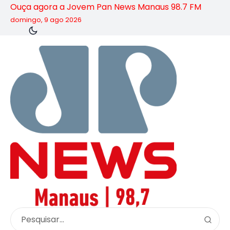
Ouça agora a Jovem Pan News Manaus 98.7 FM
domingo, 9 ago 2026