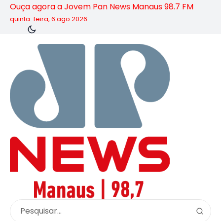
Ouça agora a Jovem Pan News Manaus 98.7 FM
quinta-feira, 6 ago 2026