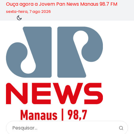
Ouça agora a Jovem Pan News Manaus 98.7 FM
sexta-feira, 7 ago 2026