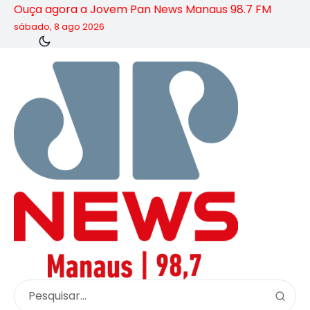
Ouça agora a Jovem Pan News Manaus 98.7 FM
sábado, 8 ago 2026