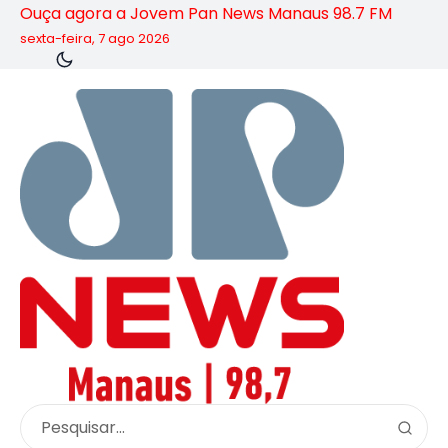
Ouça agora a Jovem Pan News Manaus 98.7 FM
sexta-feira, 7 ago 2026