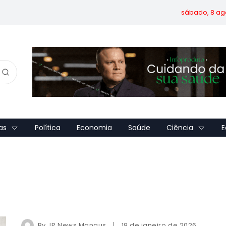
sábado, 8 ag
as
Política
Economia
Saúde
Ciência
E
By
JP News Manaus
19 de janeiro de 2026