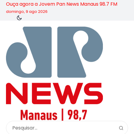
Ouça agora a Jovem Pan News Manaus 98.7 FM
domingo, 9 ago 2026