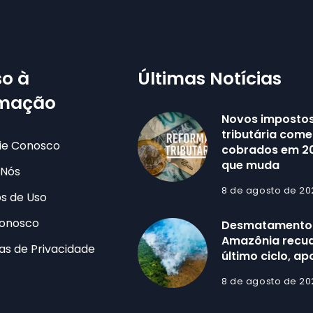
o à
Últimas Notícias
rmação
Novos impostos
tributária com
ie Conosco
cobrados em 20
que muda
 Nós
8 de agosto de 20
s de Uso
Conosco
Desmatamento
Amazônia recua
cas de Privacidade
último ciclo, ap
8 de agosto de 20