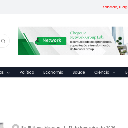
sábado, 8 ag
as
Política
Economia
Saúde
Ciência
E
By
JP News Manaus
13 de fevereiro de 2026