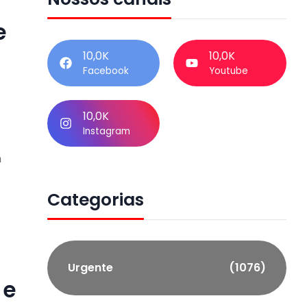
e
10,0K
10,0K
Facebook
Youtube
10,0K
Instagram
m
Categorias
Urgente
(1076)
 e