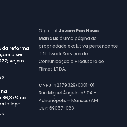
O portal
Jovem Pan News
Manaus
é uma página de
propriedade exclusiva pertencente
 da reforma
à Network Serviços de
eçam a ser
27; veja o
Comunicação e Produtora de
Filmes LTDA.
26
CNPJ:
42.179.329/0001-01
 na
Rua Miguel Ângelo, nº 04 –
 36,87% no
Adrianópolis – Manaus/AM
onta Inpe
CEP: 69057-083
26