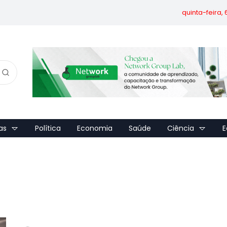
quinta-feira,
as
Política
Economia
Saúde
Ciência
E