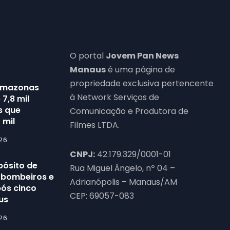
O portal
Jovem Pan News
Manaus
é uma página de
propriedade exclusiva pertencente
Amazonas
à Network Serviços de
7,8 mil
s que
Comunicação e Produtora de
 mil
Filmes LTDA.
26
CNPJ:
42.179.329/0001-01
pósito de
Rua Miguel Ângelo, nº 04 –
6 bombeiros e
Adrianópolis – Manaus/AM
pós cinco
CEP: 69057-083
us
26