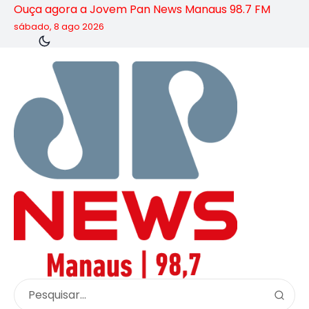
Ouça agora a Jovem Pan News Manaus 98.7 FM
sábado, 8 ago 2026