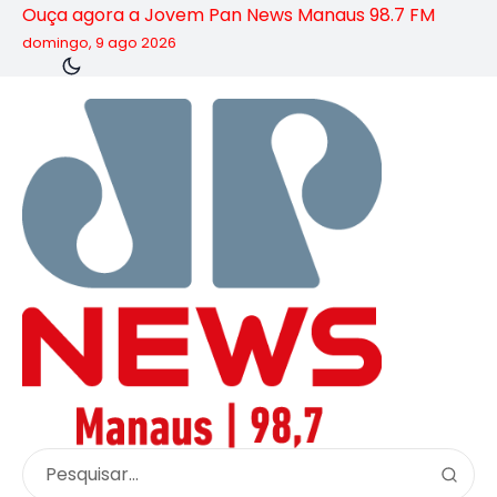
Ouça agora a Jovem Pan News Manaus 98.7 FM
domingo, 9 ago 2026