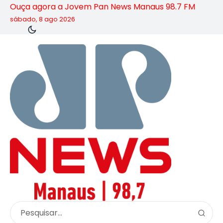
Ouça agora a Jovem Pan News Manaus 98.7 FM
sábado, 8 ago 2026