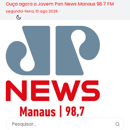
Ouça agora a Jovem Pan News Manaus 98.7 FM
segunda-feira, 10 ago 2026