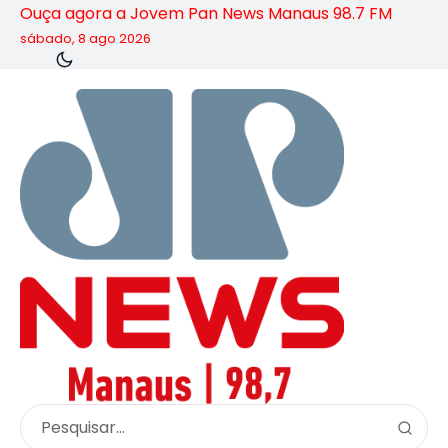
Ouça agora a Jovem Pan News Manaus 98.7 FM
sábado, 8 ago 2026