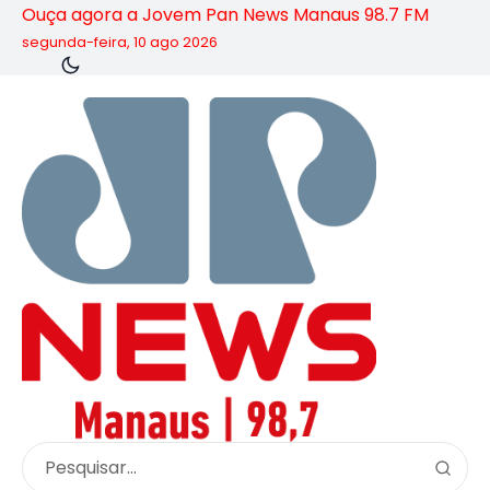
Ouça agora a Jovem Pan News Manaus 98.7 FM
segunda-feira, 10 ago 2026