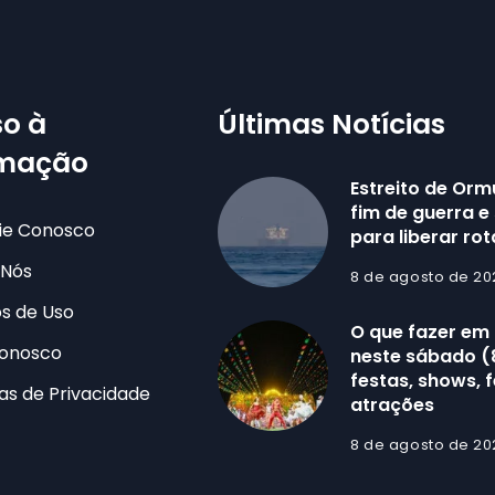
o à
Últimas Notícias
rmação
Estreito de Ormu
fim de guerra e
ie Conosco
para liberar ro
 Nós
8 de agosto de 20
s de Uso
O que fazer em
Conosco
neste sábado (
festas, shows, f
cas de Privacidade
atrações
8 de agosto de 20