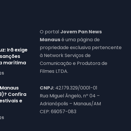
O portal
Jovem Pan News
Manaus
é uma página de
propriedade exclusiva pertencente
z: Irã exige
à Network Serviços de
 sanções
ta marítima
Comunicação e Produtora de
Filmes LTDA.
26
 Manaus
CNPJ:
42.179.329/0001-01
8)? Confira
Rua Miguel Ângelo, nº 04 –
estivais e
Adrianópolis – Manaus/AM
CEP: 69057-083
26