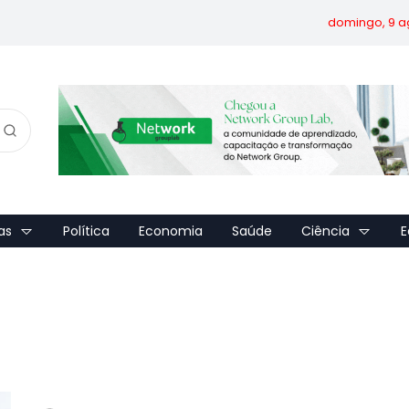
domingo, 9 a
as
Política
Economia
Saúde
Ciência
E