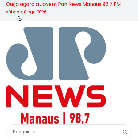
Ouça agora a Jovem Pan News Manaus 98.7 FM
sábado, 8 ago 2026