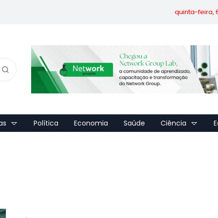
quinta-feira,
as
Política
Economia
Saúde
Ciência
E