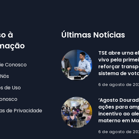
o à
Últimas Notícias
rmação
TSE abre urna e
vivo pela prime
ie Conosco
reforçar trans
sistema de vot
 Nós
6 de agosto de 20
s de Uso
Conosco
‘Agosto Dourad
ações para amp
cas de Privacidade
incentivo ao al
materno em M
6 de agosto de 20