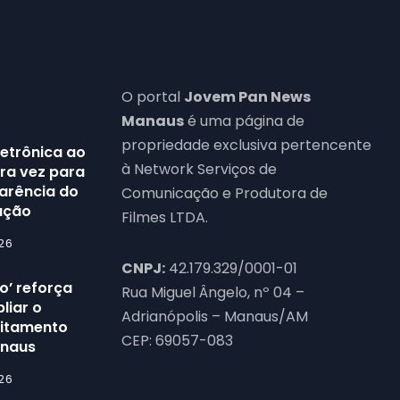
O portal
Jovem Pan News
Manaus
é uma página de
propriedade exclusiva pertencente
letrônica ao
à Network Serviços de
ira vez para
parência do
Comunicação e Produtora de
ação
Filmes LTDA.
26
CNPJ:
42.179.329/0001-01
o’ reforça
Rua Miguel Ângelo, nº 04 –
liar o
Adrianópolis – Manaus/AM
eitamento
CEP: 69057-083
anaus
26