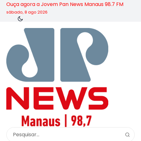
Ouça agora a Jovem Pan News Manaus 98.7 FM
sábado, 8 ago 2026