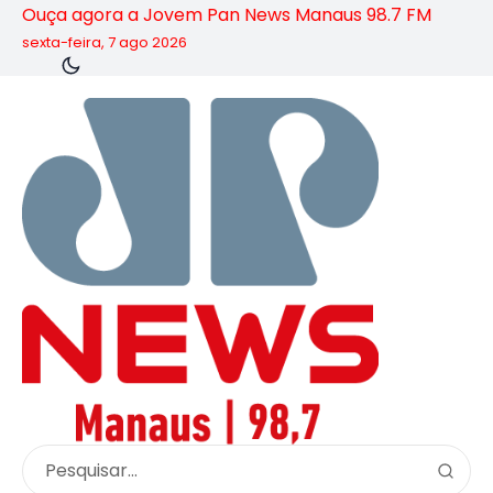
Ouça agora a Jovem Pan News Manaus 98.7 FM
sexta-feira, 7 ago 2026