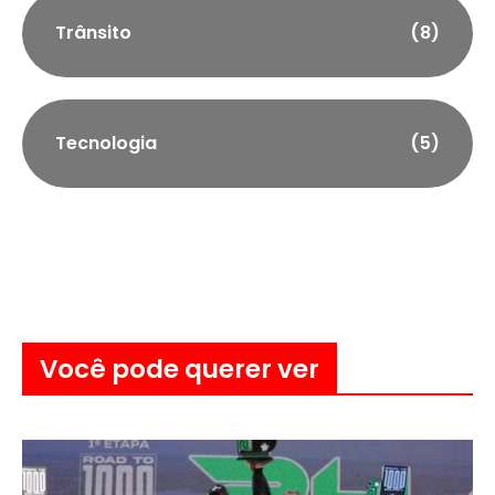
Trânsito
(8)
Tecnologia
(5)
Você pode querer ver