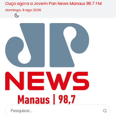
Ouça agora a Jovem Pan News Manaus 98.7 FM
domingo, 9 ago 2026