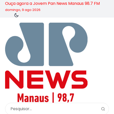
Ouça agora a Jovem Pan News Manaus 98.7 FM
domingo, 9 ago 2026