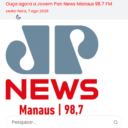
Ouça agora a Jovem Pan News Manaus 98.7 FM
sexta-feira, 7 ago 2026