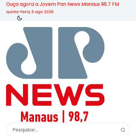
Ouça agora a Jovem Pan News Manaus 98.7 FM
quinta-feira, 6 ago 2026