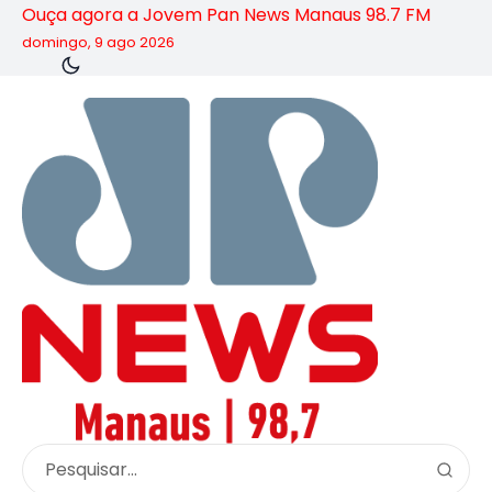
Ouça agora a Jovem Pan News Manaus 98.7 FM
domingo, 9 ago 2026