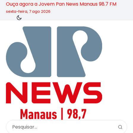
Ouça agora a Jovem Pan News Manaus 98.7 FM
sexta-feira, 7 ago 2026