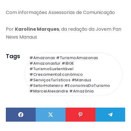
Com informações Assessorias de Comunicação
Por
Karoline Marques
, da redação da Jovem Pan
News Manaus
Tags
#Amazonas #TurismoAmazonas
#Amazonastur #IBGE
#TurismoSustentável
#CrescimentoEconômico
#ServiçosTurísticos #Manaus
#SetorHoteleiro #EconomiaDoTurismo
#MarcelAlexandre #Amazônia