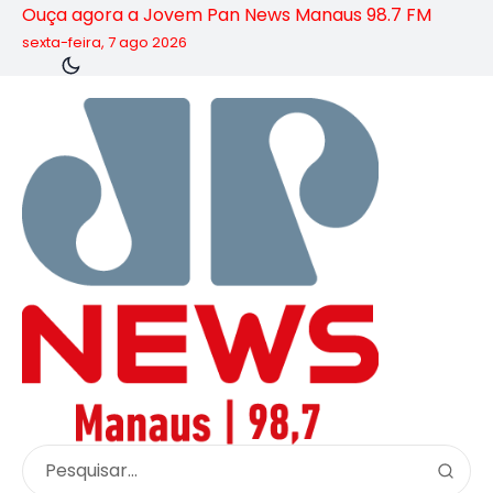
Ouça agora a Jovem Pan News Manaus 98.7 FM
sexta-feira, 7 ago 2026