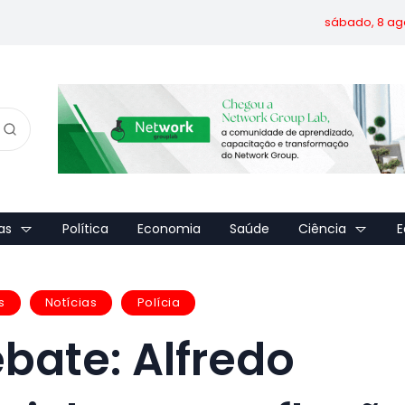
sábado, 8 ag
as
Política
Economia
Saúde
Ciência
E
s
Notícias
Polícia
ate: Alfredo