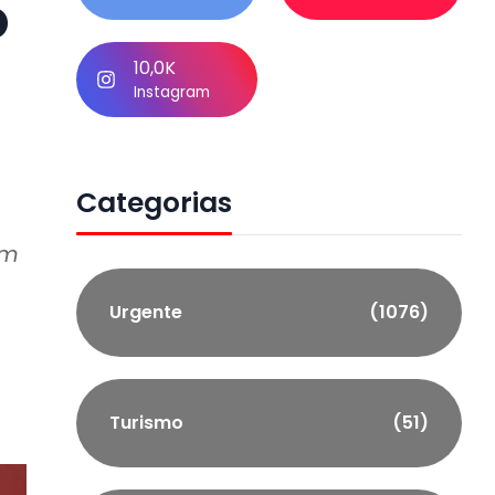
o
10,0K
Instagram
Categorias
em
Urgente
(1076)
Turismo
(51)