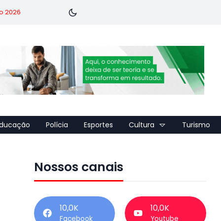
o 2026
ducação
Polícia
Esportes
Cultura
Turismo
Nossos canais
10,0K
10,0K
Facebook
Youtube