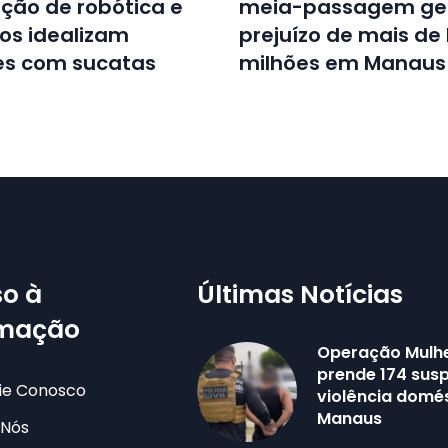
ição de robótica e
meia-passagem ge
os idealizam
prejuízo de mais de 
es com sucatas
milhões em Manaus
o à
Últimas Notícias
rmação
Operação Mulh
prende 174 susp
ie Conosco
violência domé
Manaus
 Nós