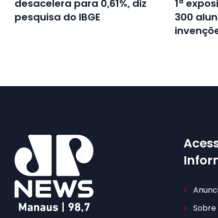
desacelera para 0,61%, diz
1ª expos
pesquisa do IBGE
300 alun
invençõ
Acess
Info
Anunc
Sobre