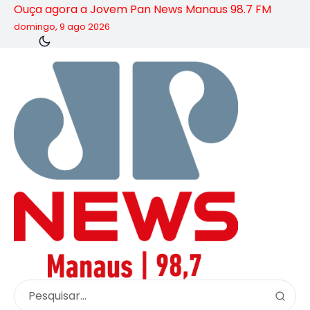
Ouça agora a Jovem Pan News Manaus 98.7 FM
domingo, 9 ago 2026