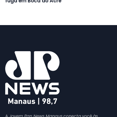
fuga em Boca do Acre
A
Jovem Pan News Manaus
conecta você às