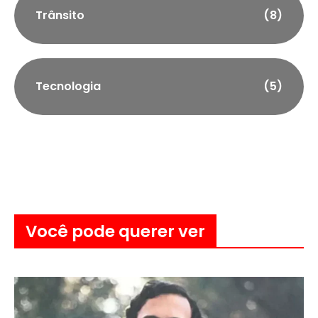
Trânsito
(8)
Tecnologia
(5)
Você pode querer ver