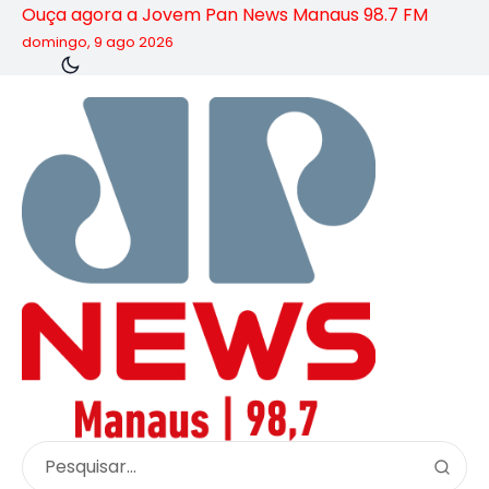
Ouça agora a Jovem Pan News Manaus 98.7 FM
domingo, 9 ago 2026