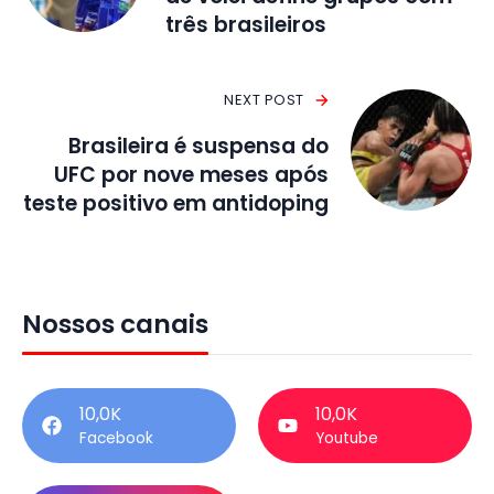
três brasileiros
NEXT POST
Brasileira é suspensa do
UFC por nove meses após
teste positivo em antidoping
Nossos canais
10,0K
10,0K
Facebook
Youtube