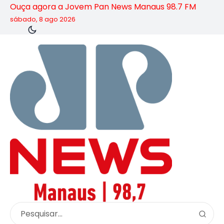
Ouça agora a Jovem Pan News Manaus 98.7 FM
sábado, 8 ago 2026