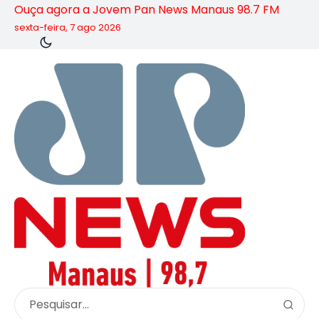
Ouça agora a Jovem Pan News Manaus 98.7 FM
sexta-feira, 7 ago 2026