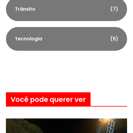
Trânsito
(7)
Tecnologia
(5)
Você pode querer ver