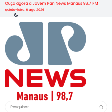
Ouça agora a Jovem Pan News Manaus 98.7 FM
quinta-feira, 6 ago 2026