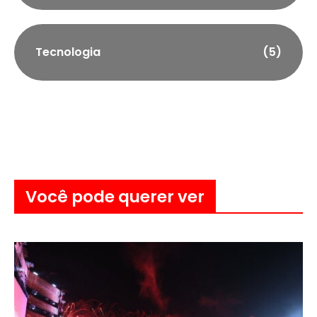
Tecnologia
(5)
Você pode querer ver