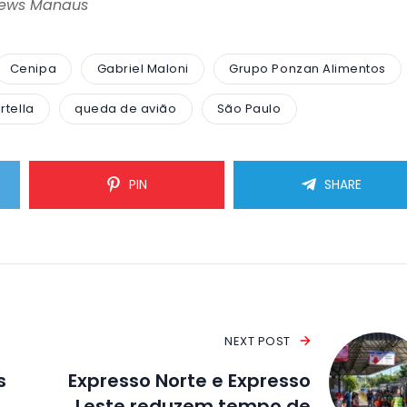
News Manaus
Cenipa
Gabriel Maloni
Grupo Ponzan Alimentos
rtella
queda de avião
São Paulo
PIN
SHARE
NEXT POST
s
Expresso Norte e Expresso
Leste reduzem tempo de