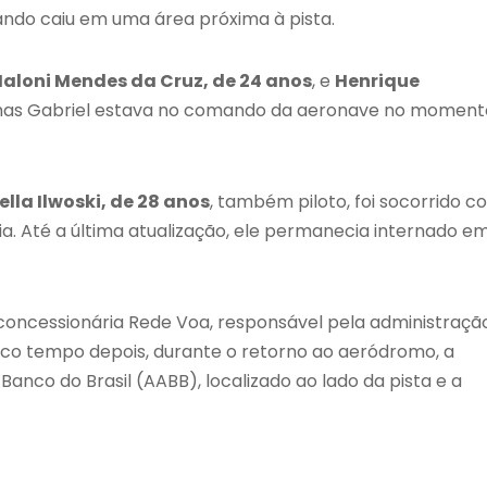
ando caiu em uma área próxima à pista.
Maloni Mendes da Cruz, de 24 anos
, e
Henrique
 mas Gabriel estava no comando da aeronave no moment
ella Ilwoski, de 28 anos
, também piloto, foi socorrido 
ia. Até a última atualização, ele permanecia internado e
 concessionária Rede Voa, responsável pela administraçã
ouco tempo depois, durante o retorno ao aeródromo, a
nco do Brasil (AABB), localizado ao lado da pista e a