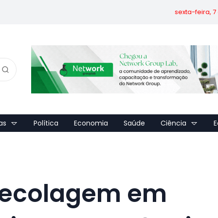
sexta-feira, 
as
Política
Economia
Saúde
Ciência
E
 decolagem em