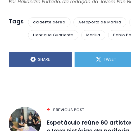
Por Haliandro Furtado, da redação da Jovem Pan 
Tags
acidente aéreo
Aeroporto de Marília
Henrique Guariente
Marília
Pablo Po
SHARE
TWEET
PREVIOUS POST
Espetáculo reúne 60 artista
e leva histórias da periferia