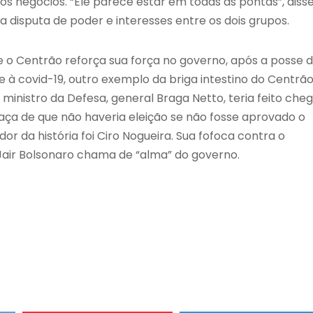
s negócios. “Ele parece estar em todas as pontas”, disse
 disputa de poder e interesses entre os dois grupos.
Centrão reforça sua força no governo, após a posse 
à covid-19, outro exemplo da briga intestino do Centrã
 ministro da Defesa, general Braga Netto, teria feito che
aça de que não haveria eleição se não fosse aprovado o
r da história foi Ciro Nogueira. Sua fofoca contra o
Jair Bolsonaro chama de “alma” do governo.