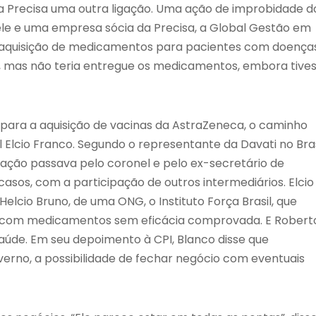
e a Precisa uma outra ligação. Uma ação de improbidade d
ele e uma empresa sócia da Precisa, a Global Gestão em
a aquisição de medicamentos para pacientes com doença
, mas não teria entregue os medicamentos, embora tive
para a aquisição de vacinas da AstraZeneca, o caminho
 Elcio Franco. Segundo o representante da Davati no Bras
sação passava pelo coronel e pelo ex-secretário de
casos, com a participação de outros intermediários. Elcio
lcio Bruno, de uma ONG, o Instituto Força Brasil, que
 com medicamentos sem eficácia comprovada. E Robert
Saúde. Em seu depoimento à CPI, Blanco disse que
verno, a possibilidade de fechar negócio com eventuais