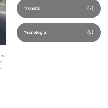
Trânsito
(7)
Tecnologia
(5)
ara
r
-