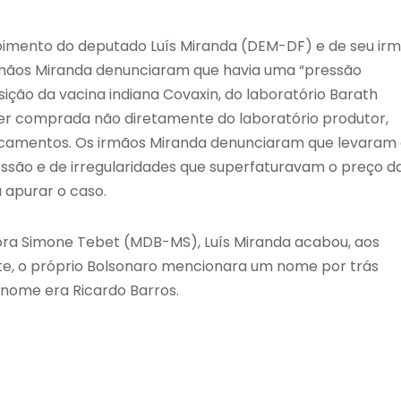
oimento do deputado Luís Miranda (DEM-DF) e de seu irm
s irmãos Miranda denunciaram que havia uma “pressão
ição da vacina indiana Covaxin, do laboratório Barath
a ser comprada não diretamente do laboratório produtor,
icamentos. Os irmãos Miranda denunciaram que levaram
ressão e de irregularidades que superfaturavam o preço d
a apurar o caso.
dora Simone Tebet (MDB-MS), Luís Miranda acabou, aos
te, o próprio Bolsonaro mencionara um nome por trás
 nome era Ricardo Barros.