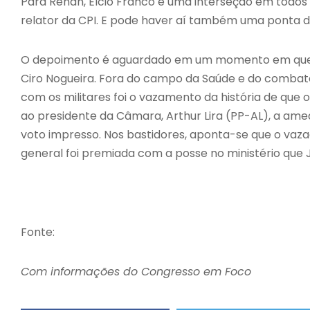
Para Renan, Elcio Franco é uma interseção em todos o
relator da CPI. E pode haver aí também uma ponta da
O depoimento é aguardado em um momento em que o 
Ciro Nogueira. Fora do campo da Saúde e do combate 
com os militares foi o vazamento da história de que o
ao presidente da Câmara, Arthur Lira (PP-AL), a ame
voto impresso. Nos bastidores, aponta-se que o vazado
general foi premiada com a posse no ministério que 
Fonte:
Com informações do Congresso em Foco