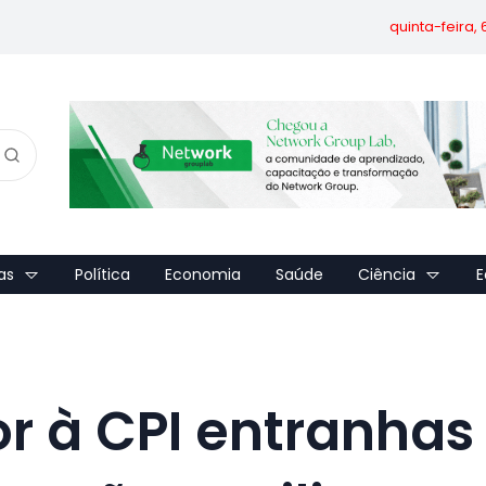
quinta-feira,
as
Política
Economia
Saúde
Ciência
E
r à CPI entranhas