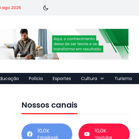
 6 ago 2026
ducação
Polícia
Esportes
Cultura
Turismo
Nossos canais
10,0K
10,0K
Facebook
Youtube