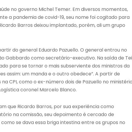
 Saúde no governo Michel Temer. Em diversos momentos,
nte a pandemia de covid-19, seu nome foi cogitado para
Ricardo Barros deixou implantado, porém, ali um grupo
 partir do general Eduardo Pazuello. O general entrou no
João Gabbardo como secretário-executivo. Na saída de Tei
ado para se tornar o mais subserviente dos ministros da
les assim: um manda e o outro obedece”. A partir de
s na CPI, como o ex-número dois de Pazuello no ministéri
Logística coronel Marcelo Blanco.
m que Ricardo Barros, por sua experiência como
gatório na comissão, seu depoimento é cercado de
 como se dava essa briga intestina entre os grupos no