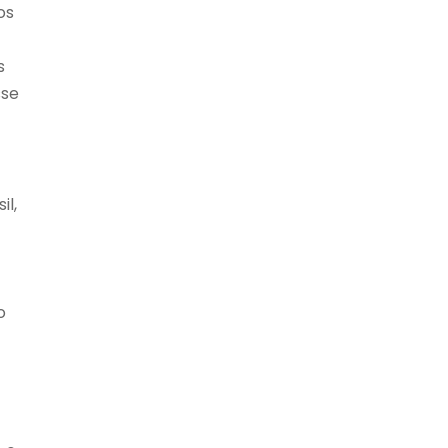
os
s
sse
il,
o