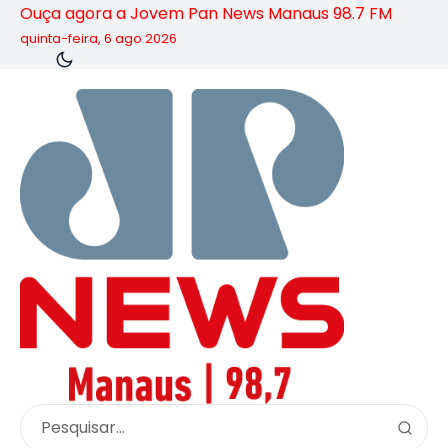
Ouça agora a Jovem Pan News Manaus 98.7 FM
quinta-feira, 6 ago 2026