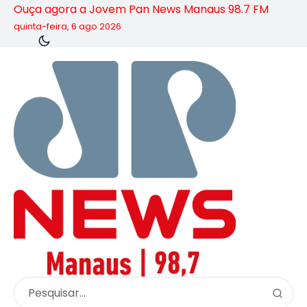
Ouça agora a Jovem Pan News Manaus 98.7 FM
quinta-feira, 6 ago 2026