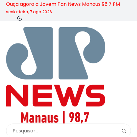
Ouça agora a Jovem Pan News Manaus 98.7 FM
sexta-feira, 7 ago 2026