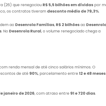
ra (26) que renegociou
R$ 5,5 bilhões em dívidas
por m
nco, os contratos tiveram
desconto médio de 79,3%
.
ndem ao
Desenrola Famílias
,
R$ 2 bilhões
ao
Desenrol
s
. No
Desenrola Rural
, o volume renegociado chega a
 com renda mensal de até cinco salários mínimos. O
escontos de até
90%
, parcelamento entre
12 e 48 meses
de janeiro de 2026
, com atraso entre
91 e 720 dias
.