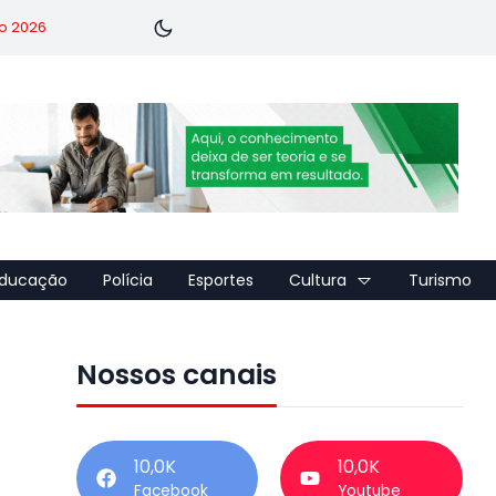
o 2026
ducação
Polícia
Esportes
Cultura
Turismo
Nossos canais
10,0K
10,0K
Facebook
Youtube