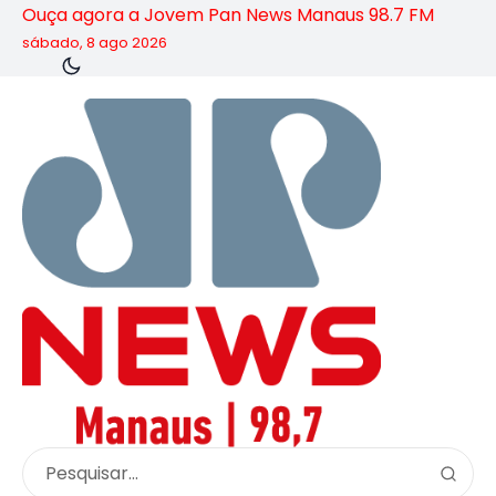
Ouça agora a Jovem Pan News Manaus 98.7 FM
sábado, 8 ago 2026