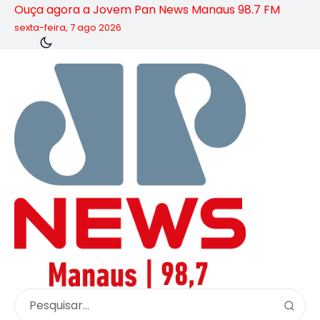
Ouça agora a Jovem Pan News Manaus 98.7 FM
sexta-feira, 7 ago 2026