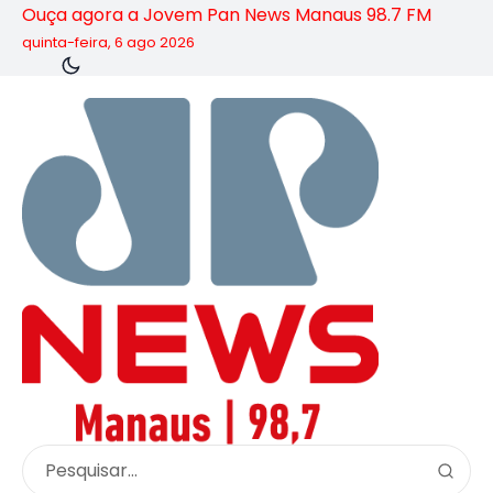
Ouça agora a Jovem Pan News Manaus 98.7 FM
quinta-feira, 6 ago 2026