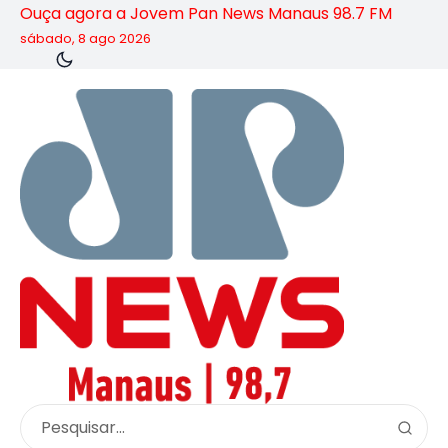
Ouça agora a Jovem Pan News Manaus 98.7 FM
sábado, 8 ago 2026