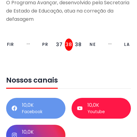
O Programa Avançar, desenvolvido pela Secretaria
de Estado de Educação, atua na correção da
defasagem
37
38
38
FIR
PR
NE
LA
9
0
1
ST
EV
XT
ST
Nossos canais
10,0K
10,0K
Facebook
Youtube
10,0K