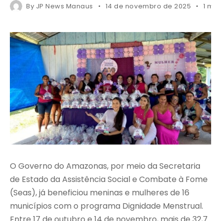
By
JP News Manaus
14 de novembro de 2025
1 mi
O Governo do Amazonas, por meio da Secretaria
de Estado da Assistência Social e Combate à Fome
(Seas), já beneficiou meninas e mulheres de 16
municípios com o programa Dignidade Menstrual.
Entre 17 de outubro e 14 de novembro, mais de 32,7