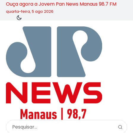
Ouça agora a Jovem Pan News Manaus 98.7 FM
quarta-feira, 5 ago 2026